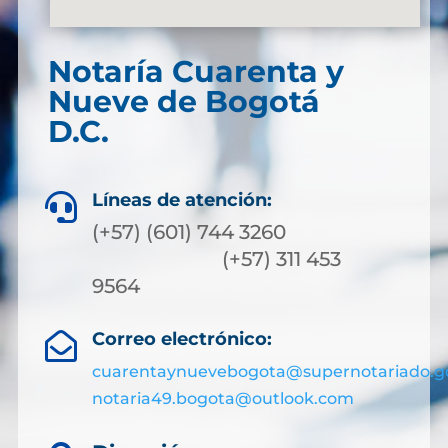
Notaría Cuarenta y
Nueve de Bogotá
D.C.
Líneas de atención:

(+57) (601) 744 3260
(+57) 311 453
9564
Correo electrónico:

cuarentaynuevebogota@supernotariado.g
notaria49.bogota@outlook.com