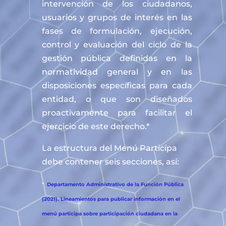
intervención de los ciudadanos,
usuarios y grupos de interés en las
fases de formulación, ejecución,
control y evaluación del ciclo de la
gestión pública definidas en la
normatividad general y en las
disposiciones específicas para cada
entidad, o que son diseñados
proactivamente para facilitar el
ejercicio de este derecho.*
La estructura del Menú Participa
debe contener seis secciones, así:
*
Departamento Administrativo de la Función Pública
(2021). Lineamientos para publicar información en el
menú participa sobre participación ciudadana en la