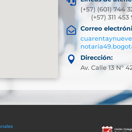

(+57) (6
(+57) 311
Correo electrón

cuarentaynueve
notaria49.bogo
Dirección:

Av. Calle 13 N° 4
onales