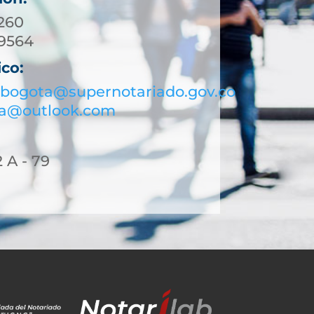
01) 744 3260
 453 9564
ico:
bogota@supernotariado.gov.co
ta@outlook.com
2 A - 79