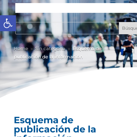
Abrir barra de herramientas
Home
Sin categoría
Esquema de
9
9
publicación de la información
Esquema de
publicación de la