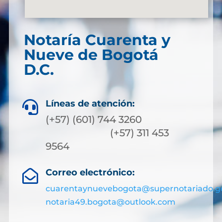
Notaría Cuarenta y
Nueve de Bogotá
D.C.
Líneas de atención:

(+57) (601) 744 3260
(+57) 311 453
9564
Correo electrónico:

cuarentaynuevebogota@supernotariado.g
notaria49.bogota@outlook.com