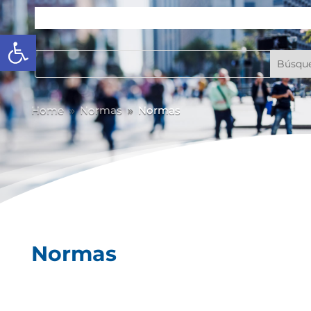
Abrir barra de herramientas
Home
Normas
Normas
9
9
Normas