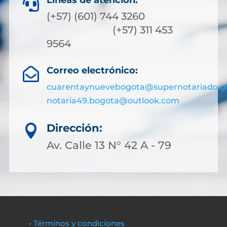
Líneas de atención:

(+57) (601) 744 3260
(+57) 311 453
9564
Correo electrónico:

cuarentaynuevebogota@supernotariado.g
notaria49.bogota@outlook.com
Dirección:

Av. Calle 13 N° 42 A - 79
• Términos y condiciones