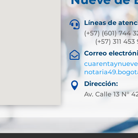
Líneas de atenc

(+57) (6
(+57) 311
Correo electrón

cuarentaynueve
notaria49.bogo
Dirección:

Av. Calle 13 N° 4