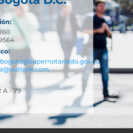
ión:
01) 744 3260
 453 9564
ico:
bogota@supernotariado.gov.co
ta@outlook.com
2 A - 79