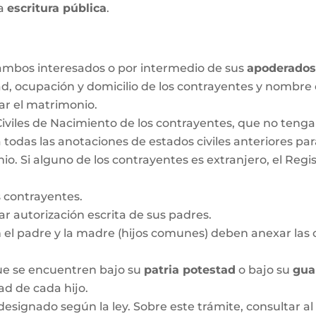
la
escritura pública
.
r ambos interesados o por intermedio de sus
apoderado
ad, ocupación y domicilio de los contrayentes y nombre
ar el matrimonio.
Civiles de Nacimiento de los contrayentes, que no ten
 todas las anotaciones de estados civiles anteriores pa
 Si alguno de los contrayentes es extranjero, el Regis
 contrayentes.
 autorización escrita de sus padres.
n el padre y la madre (hijos comunes) deben anexar las c
que se encuentren bajo su
patria potestad
o bajo su
gua
dad de cada hijo.
designado según la ley. Sobre este trámite, consultar al 