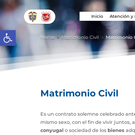
Inicio
Atención y 
Abrir barra de herramientas
Home
Matrimonio Civil
Matrimonio C
9
9
Matrimonio Civil
Es un contrato solemne celebrado ante
mismo sexo, con el fin de vivir juntos,
conyugal
o sociedad de los
bienes
adqu