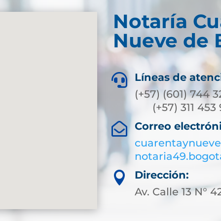
Notaría Cu
Nueve de 
Líneas de atenc

(+57) (6
(+57) 311
Correo electrón

cuarentaynueve
notaria49.bogo
Dirección:

Av. Calle 13 N° 4