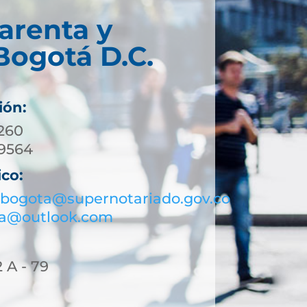
arenta y
Bogotá D.C.
ión:
01) 744 3260
 453 9564
ico:
bogota@supernotariado.gov.co
ta@outlook.com
2 A - 79