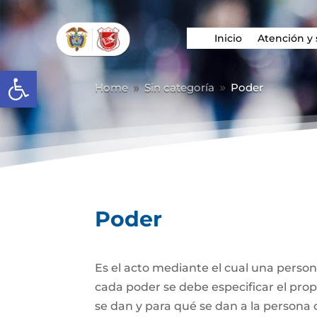
Inicio
Atención y 
Abrir barra de herramientas
Home
Sin categoría
Poder
9
9
Poder
Es el acto mediante el cual una person
cada poder se debe especificar el propó
se dan y para qué se dan a la persona 