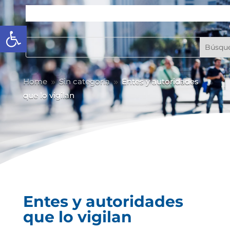
Abrir barra de herramientas
Home
Sin categoría
Entes y autoridades
9
9
que lo vigilan
Entes y autoridades
que lo vigilan