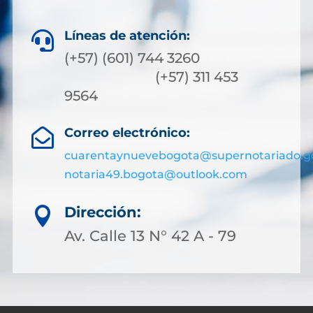
Líneas de atención:

(+57) (601) 744 3260
(+57) 311 453
9564
Correo electrónico:

cuarentaynuevebogota@supernotariado.g
notaria49.bogota@outlook.com
Dirección:

Av. Calle 13 N° 42 A - 79