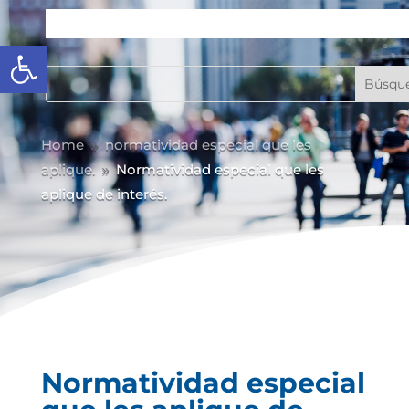
Abrir barra de herramientas
Home
normatividad especial que les
9
aplique.
Normatividad especial que les
9
aplique de interés.
Normatividad especial