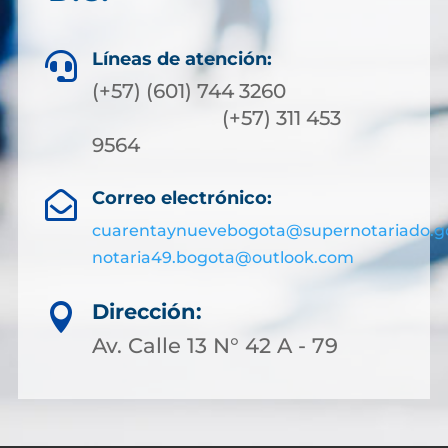
Líneas de atención:

(+57) (601) 744 3260
(+57) 311 453
9564
Correo electrónico:

cuarentaynuevebogota@supernotariado.g
notaria49.bogota@outlook.com
Dirección:

Av. Calle 13 N° 42 A - 79