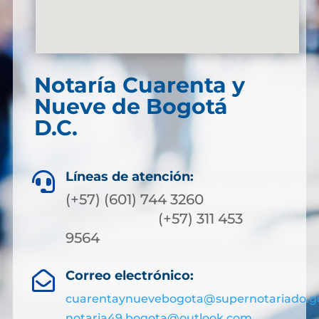
Notaría Cuarenta y
Nueve de Bogotá
D.C.
Líneas de atención:

(+57) (601) 744 3260
(+57) 311 453
9564
Correo electrónico:

cuarentaynuevebogota@supernotariado.g
notaria49.bogota@outlook.com