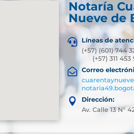
Notaría Cu
Nueve de 
Líneas de atenc

(+57) (6
(+57) 311
Correo electrón

cuarentaynueve
notaria49.bogo
Dirección:

Av. Calle 13 N° 4