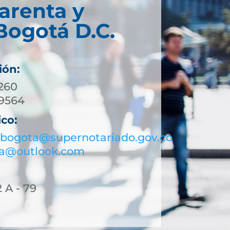
arenta y
Bogotá D.C.
ión:
01) 744 3260
 453 9564
ico:
bogota@supernotariado.gov.co
ta@outlook.com
2 A - 79