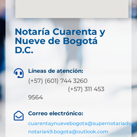
Notaría Cuarenta y
Nueve de Bogotá
D.C.
Líneas de atención:

(+57) (601) 744 3260
(+57) 311 453
9564
Correo electrónico:

cuarentaynuevebogota@supernotariado.g
notaria49.bogota@outlook.com