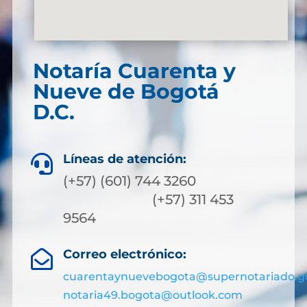
Notaría Cuarenta y
Nueve de Bogotá
D.C.
Líneas de atención:

(+57) (601) 744 3260
(+57) 311 453
9564
Correo electrónico:

cuarentaynuevebogota@supernotariado.g
notaria49.bogota@outlook.com