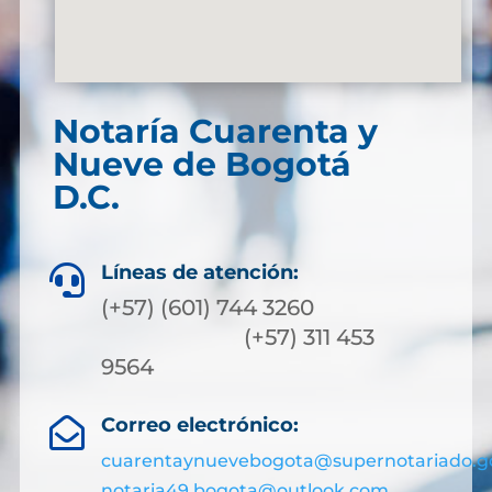
Notaría Cuarenta y
Nueve de Bogotá
D.C.
Líneas de atención:

(+57) (601) 744 3260
(+57) 311 453
9564
Correo electrónico:

cuarentaynuevebogota@supernotariado.g
notaria49.bogota@outlook.com