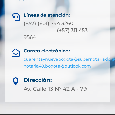
Líneas de atención:

(+57) (601) 744 3260
(+57) 311 453
9564
Correo electrónico:

cuarentaynuevebogota@supernotariado.g
notaria49.bogota@outlook.com
Dirección:

Av. Calle 13 N° 42 A - 79