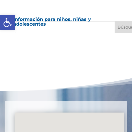
Abrir barra de herramientas
Información para niños, niñas y
adolescentes