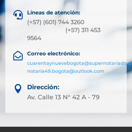
Líneas de atención:

(+57) (601) 744 3260
(+57) 311 453
9564
Correo electrónico:

cuarentaynuevebogota@supernotariado.g
notaria49.bogota@outlook.com
Dirección:

Av. Calle 13 N° 42 A - 79