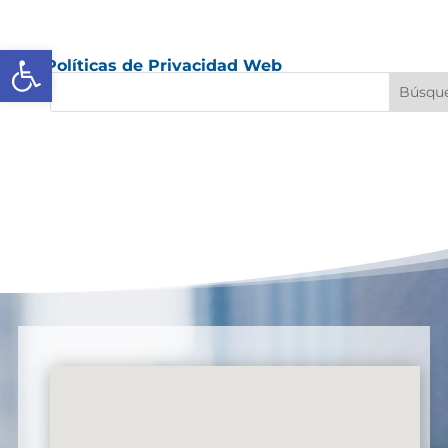
Abrir barra de herramientas
Políticas de Privacidad Web