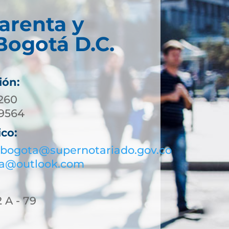
arenta y
Bogotá D.C.
ión:
01) 744 3260
 453 9564
ico:
bogota@supernotariado.gov.co
ta@outlook.com
2 A - 79