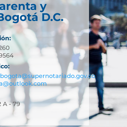
arenta y
Bogotá D.C.
ión:
01) 744 3260
 453 9564
ico:
bogota@supernotariado.gov.co
ta@outlook.com
2 A - 79