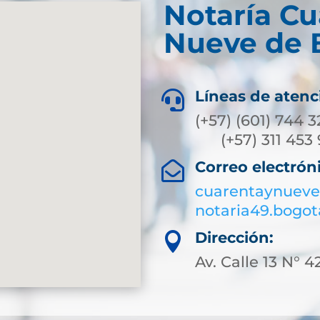
Notaría Cu
Nueve de 
Líneas de atenc

(+57) (6
(+57) 311
Correo electrón

cuarentaynueve
notaria49.bogo
Dirección:

Av. Calle 13 N° 4